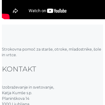
Strokovna pomoč za starše, otroke, mladostnike, šole
in vrtce.
KONTAKT
Izobraževanje in svetovanje,
Katja Kumše s.p.
Planinškova 14
1000 Ljubljana